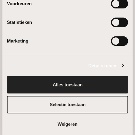
Voorkeuren
Statistieken
Marketing
Details tonen
Alles toestaan
BELEVINGSRUIMTES
Selectie toestaan
Ontdek onze collecties in een prachtig kader. Onze
twee showrooms in Kermt-Hasselt en Maasmechelen
Weigeren
zijn tot in de puntjes ingericht voor een fantastische