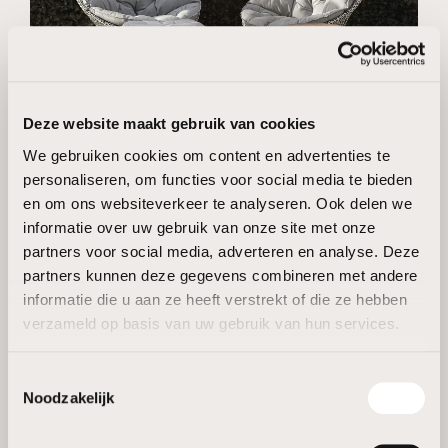
Deze website maakt gebruik van cookies
We gebruiken cookies om content en advertenties te
ALLE TOPMERKEN ONDER ONS
personaliseren, om functies voor social media te bieden
DAK
en om ons websiteverkeer te analyseren. Ook delen we
informatie over uw gebruik van onze site met onze
Van het wereldvermaarde Limburgse Tribù en andere
partners voor social media, adverteren en analyse. Deze
Belgische toplabels zoals Extremis of Manutti tot
partners kunnen deze gegevens combineren met andere
gereputeerde klassiekers als Knoll, Poliform of het
informatie die u aan ze heeft verstrekt of die ze hebben
verzameld op basis van uw gebruik van hun services.
toonaangevende Italiaanse Paola Lenti … Bij ons
vinden meerwaardezoekers hun gading.
Toestemmingsselectie
Noodzakelijk